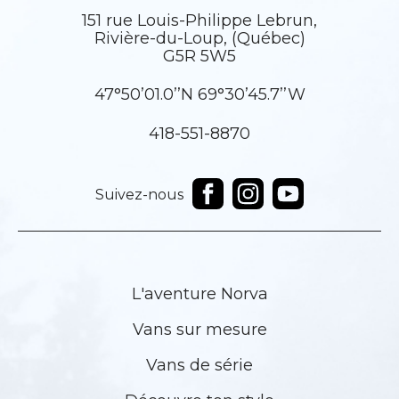
151 rue Louis-Philippe Lebrun,
Rivière-du-Loup, (Québec)
G5R 5W5
47°50’01.0’’N 69°30’45.7’’W
418-551-8870
Suivez-nous
L'aventure Norva
Vans sur mesure
Vans de série